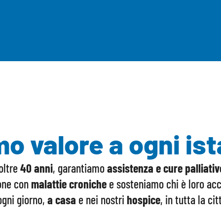
SCOPRI COME
o valore a ogni is
oltre
40 anni
, garantiamo
assistenza e cure palliati
one con
malattie croniche
e sosteniamo chi è loro ac
gni giorno,
a casa
e nei nostri
hospice
, in tutta la ci