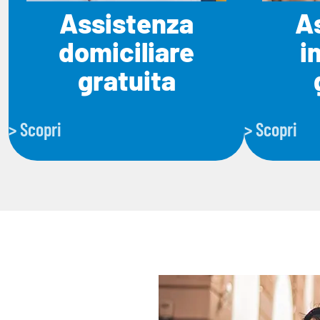
Assistenza
A
domiciliare
i
gratuita
> Scopri
> Scopri