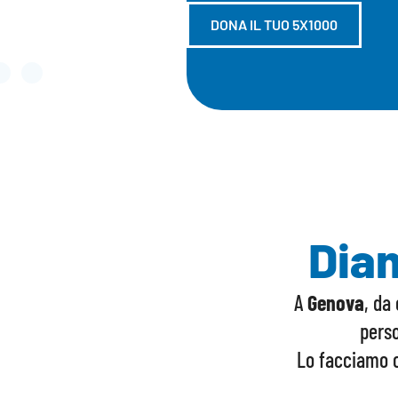
Diam
A
Genova
, da 
pers
Lo facciamo o