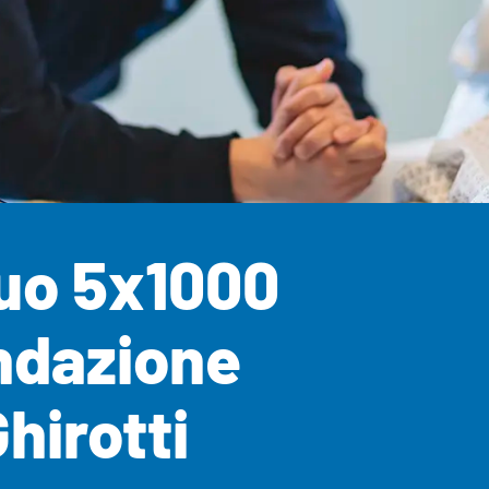
ascito testament
tuo lascito dai 
nostro im