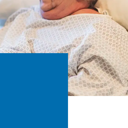
ario: con il
futuro al
pegno