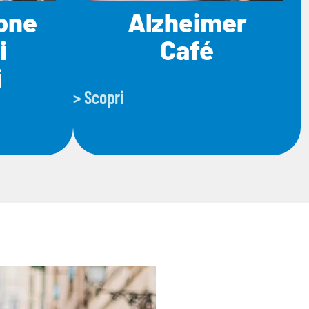
ione
Alzheimer
i
Café
i
> Scopri