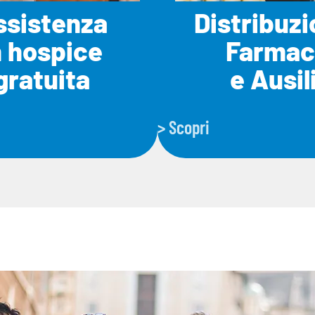
ssistenza
Distribuz
n hospice
Farmac
gratuita
e Ausil
> Scopri