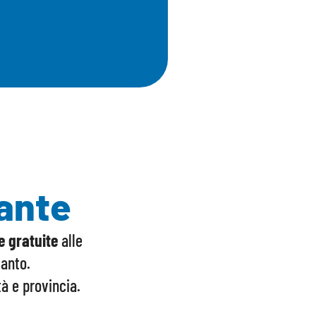
tante
ve gratuite
alle
canto.
ttà e provincia.